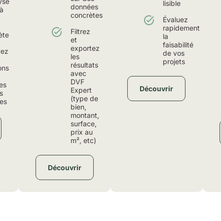
yse
lisible
données
à
concrètes
Évaluez
rapidement
Filtrez
ète
la
et
faisabilité
exportez
ez
de vos
les
projets
résultats
ons
avec
DVF
es
Découvrir
Expert
s
(type de
es
bien,
montant,
surface,
prix au
m², etc)
Découvrir