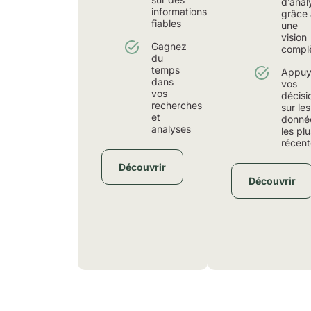
d’anal
informations
grâce 
fiables
une
vision
Gagnez
compl
du
temps
Appuy
dans
vos
vos
décisi
recherches
sur les
et
donné
analyses
les plu
récent
Découvrir
Découvrir