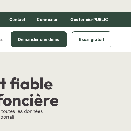
Contact
Connexion
GéofoncierPUBLIC
ux
fs
Demander une démo
Essai gratuit
 et fiable
foncière
 toutes les données
portail.