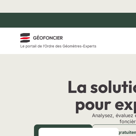
Aller
au
contenu
La soluti
pour ex
Analysez, évaluez 
foncièr
Demander une démo
Essayer gratuite