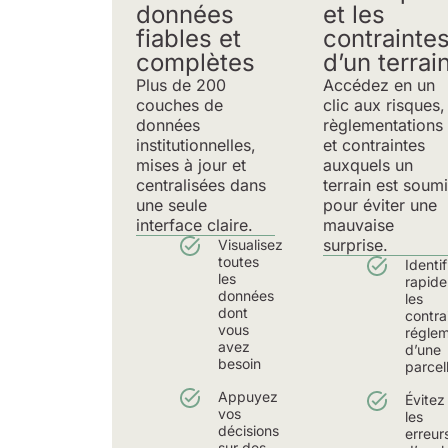
données
et les
fiables et
contrainte
complètes
d’un terrai
Plus de 200
Accédez en un
couches de
clic aux risques,
données
règlementations
institutionnelles,
et contraintes
mises à jour et
auxquels un
centralisées dans
terrain est soum
une seule
pour éviter une
interface claire.
mauvaise
surprise.
Visualisez
toutes
Identif
les
rapid
données
les
dont
contra
vous
réglem
avez
d’une
besoin
parcel
Appuyez
Évitez
vos
les
décisions
erreur
sur des