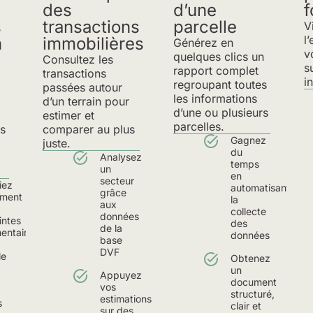
des
d’une
f
s
transactions
parcelle
V
l
n
immobilières
Générez en
v
quelques clics un
Consultez les
s
rapport complet
transactions
i
regroupant toutes
passées autour
les informations
d’un terrain pour
d’une ou plusieurs
estimer et
parcelles.
is
comparer au plus
Gagnez
juste.
du
Analysez
temps
un
en
secteur
iez
automatisant
grâce
ement
la
aux
collecte
données
intes
des
de la
entaires
données
base
DVF
le
Obtenez
un
Appuyez
document
vos
structuré,
estimations
s
clair et
sur des