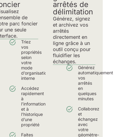
oncier
arrêtés de
délimitation
isualisez
’ensemble de
Générez, signez
otre parc foncier
et archivez vos
ur une seule
arrêtés
nterface.
directement en
Triez
ligne grâce à un
vos
outil conçu pour
propriétés
fluidifier les
selon
échanges.
votre
Générez
mode
automatiquement
d’organisation
vos
interne
arrêtés
Accédez
en
rapidement
quelques
à
minutes
l’information
Collaborez
et à
et
l’historique
échangez
d’une
avec
propriété
votre
Faites
géomètre-