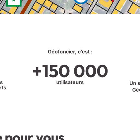
Géofoncier, c’est :
+
150 000
es
utilisateurs
Un s
rts
Gé
e pour vous