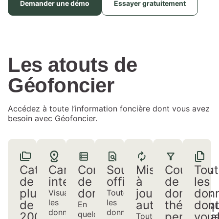
Demander une démo
Essayer gratuitement
Les atouts de
Géofoncier
Accédez à toute l’information foncière dont vous avez
besoin avec Géofoncier.
Catalogue
Carte
Compilation
Sources
Mises
Couches
Tout
de
interactive
de
officielles
à
de
les
plus
données
jour
données
don
Visualisez
Toutes
les
les
de
automatiques
thématiq
don
En
données
données
quelques
200
personnal
vou
Toutes