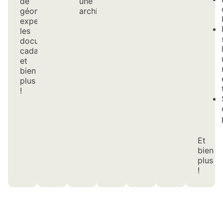
de
une
géomètres-
archive.
experts,
les
documents
cadastraux…
et
bien
plus
!
Et
bien
plus
!