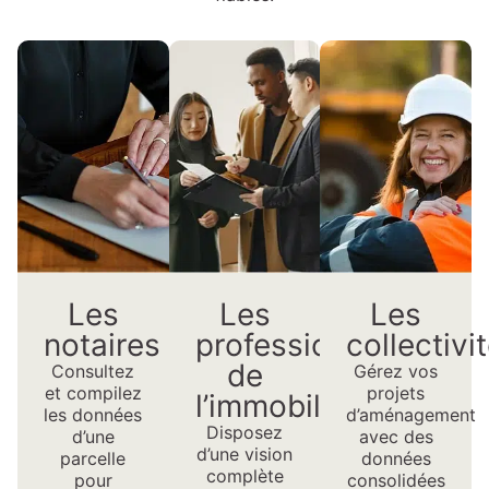
Les
Les
Les
notaires
professionnels
collectivi
de
Consultez
Gérez vos
et compilez
projets
l’immobilier
les données
d’aménagement
Disposez
d’une
avec des
d’une vision
parcelle
données
complète
pour
consolidées