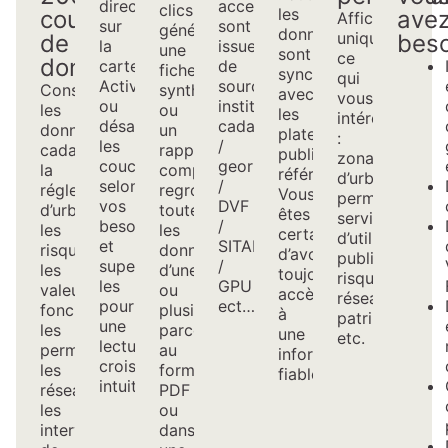
directement
accessibles
clics,
les
couches
ave
Affichez
sur
sont
générez
données
uniquement
de
beso
la
issues
une
sont
ce
données
carte.
de
fiche
synchronisées
qui
Activez
sources
Consultez
synthétique
avec
vous
ou
institutionnelles:
les
ou
les
intéresse
désactivez
cadastrate.gouv
données
un
plateformes
:
les
/
cadastrales,
rapport
publiques
zonage
couches
georisques
la
complet
référentes.
d’urbanisme,
selon
/
réglementation
regroupant
Vous
permis,
vos
DVF
d’urbanisme,
toutes
êtes
servitudes
besoins
/
les
les
certain
d’utilité
et
SITADEL
risques,
données
d’avoir
publique,
superposez-
/
les
d’une
toujours
risques,
les
GPU
valeurs
ou
accès
réseaux,
pour
ect…
foncières,
plusieurs
à
patrimoine,
une
les
parcelles,
une
etc.
lecture
permis,
au
information
croisée
les
format
fiable.
intuitive.
réseaux,
PDF
les
ou
interventions
dans