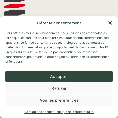
Géofoncier pour :
Gérer le consentement
Les notaires
Pour offrir les meilleures expériences, nous utilisons des technologies
telles que les cookies pour stocker et/ou accéder aux informations des
Les professionnels de l’immobilier
appareils. Le fait de consentir à ces technologies nous permettra de
traiter des données telles que le comportement de navigation ou les ID
Les collectivités
uniques sur ce site. Le fait de ne pas consentir ou de retirer son
consentement peut avoir un effet négatif sur certaines caractéristiques
Les grands comptes
et fonctions.
Les géomètres-experts
Accepter
Les particuliers
Je veux :
Refuser
Accéder à des données fiables et complètes
Voir les préférences
Connaître l’historique des transactions immobilières
Gestion des cookies
Politique de confidentialité