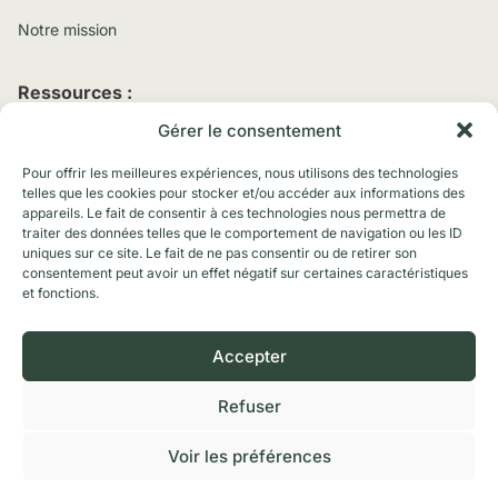
Notre mission
Ressources :
Gérer le consentement
Blog
Pour offrir les meilleures expériences, nous utilisons des technologies
Conseils
telles que les cookies pour stocker et/ou accéder aux informations des
appareils. Le fait de consentir à ces technologies nous permettra de
FAQ
traiter des données telles que le comportement de navigation ou les ID
uniques sur ce site. Le fait de ne pas consentir ou de retirer son
Webinaires
consentement peut avoir un effet négatif sur certaines caractéristiques
Nous
et fonctions.
Demander
Essai
suivre
une démo
gratuit
sur :
Accepter
Refuser
Politique de confidentialité
Mentions légales
Voir les préférences
CGVU
Plan du site